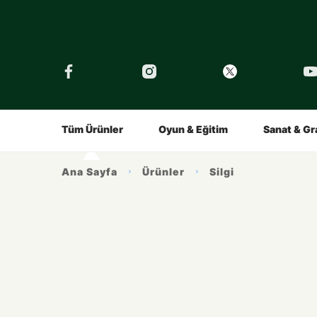
›
Tüm Eğitimler
Şirket
Tarihçe
Çocuklar İçin
Kalemin Hikayesi
Gençler İç
Tüm Ürünler
Oyun & Eğitim
Sanat & Gr
Ürünlerimiz
İlham A
Ana Sayfa
Ürünler
Silgi