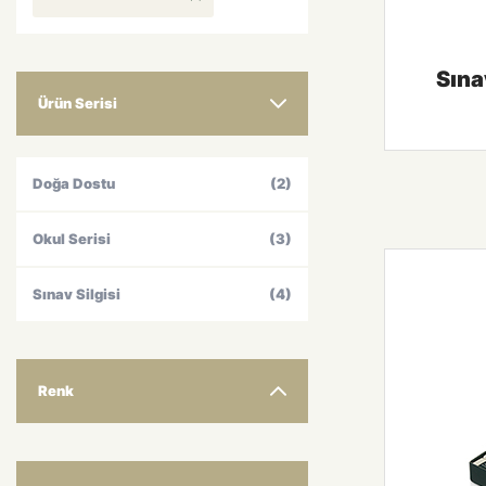
Sına
Ürün Serisi
Doğa Dostu
(2)
Okul Serisi
(3)
Sınav Silgisi
(4)
Renk