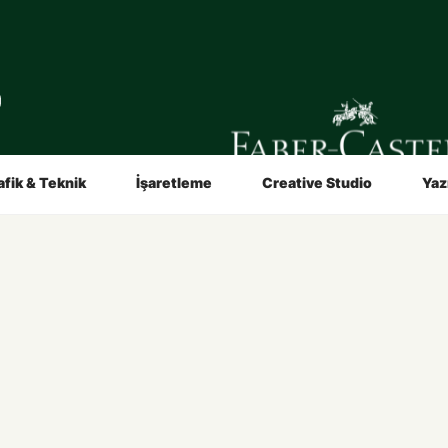
in
Sanatçılar İçin
Video ve Broşürler
afik & Teknik
İşaretleme
Creative Studio
Yaz
lın
Hakkımızda