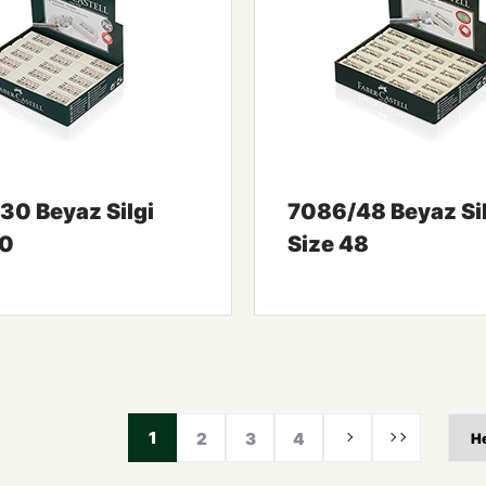
30 Beyaz Silgi
7086/48 Beyaz Sil
30
Size 48
1
2
3
4