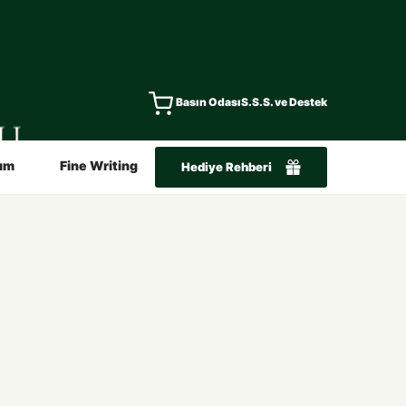
Basın Odası
S.S.S. ve Destek
ım
Fine Writing
Hediye Rehberi