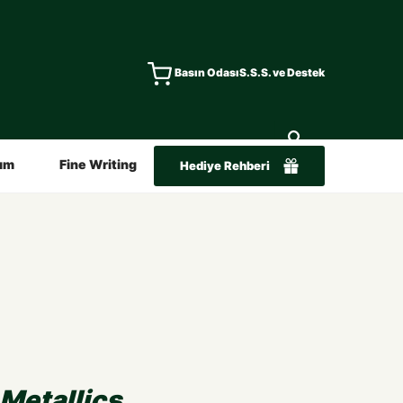
Basın Odası
S.S.S. ve Destek
ım
Fine Writing
Hediye Rehberi
 Metallics