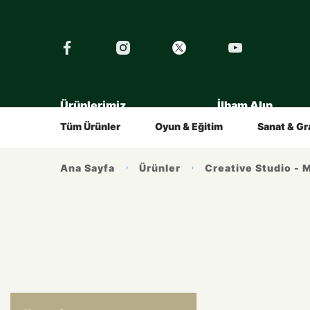
›
Ürünlerimiz
İlham Alın
Tüm Eğitimler
Şirket
Tarihçe
Çocuklar İçin
Kalemin Hikayesi
Gençler İç
Tüm Ürünler
Oyun & Eğitim
Sanat & Gr
Ana Sayfa
Ürünler
Creative Studio - M