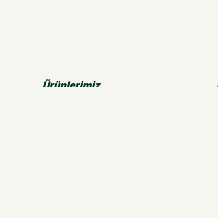
Ürünlerimiz
Kurşun Kalem
Boya Kalemi
Keçeli Kalem
Pastel Boya
Suluboya
Versatil
Min
Fosforlu Kalem
Roller Kalem
Tükenmez Kalem