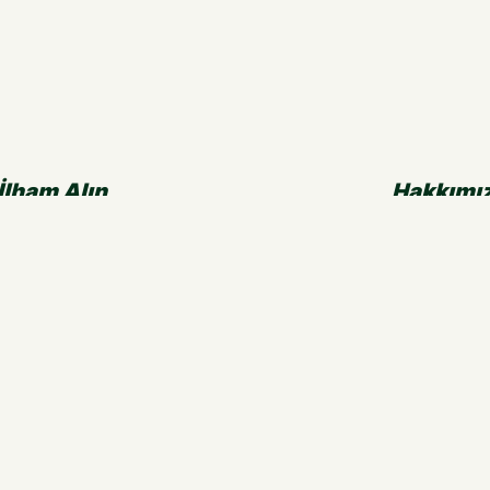
İlham Alın
Hakkımı
Tüm Öğreticiler
Şirket
Sanatçılar İçin
Tarihçe
Çocuklar İçin
Kalemin Hikay
Videolar & Broşürler
Çerez Politikal