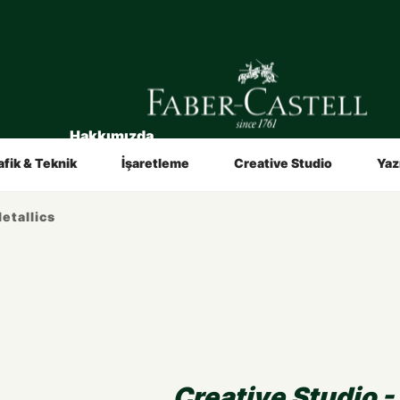
Hakkımızda
in
Sanatçılar İçin
Video ve Broşürler
afik & Teknik
İşaretleme
Creative Studio
Yaz
etallics
Creative Studio -