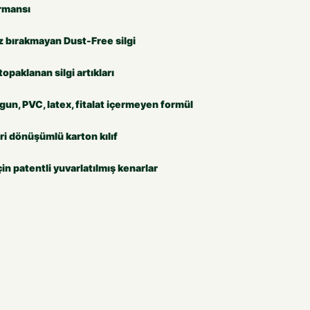
rmansı
 bırakmayan Dust-Free silgi
topaklanan silgi artıkları
un, PVC, latex, fitalat içermeyen formül
ri dönüşümlü karton kılıf
in patentli yuvarlatılmış kenarlar