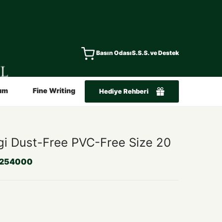
Basın Odası
S.S.S. ve Destek
ım
Fine Writing
Hediye Rehberi
gi Dust-Free PVC-Free Size 20
7254000