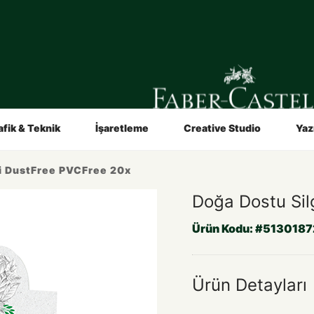
in
Sanatçılar İçin
Video ve Broşürler
n
Hakkımızda
afik & Teknik
İşaretleme
Creative Studio
Yaz
gi DustFree PVCFree 20x
Doğa Dostu Sil
Ürün Kodu:
#513018
Ürün Detayları