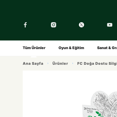
›
Tüm Eğitimler
Şirket
Tarihçe
Çocuklar İçin
Kalemin Hikayesi
Gençler İç
Ürünlerimiz
İlham Alı
Tüm Ürünler
Oyun & Eğitim
Sanat & Gr
Ana Sayfa
Ürünler
FC Doğa Dostu Sil