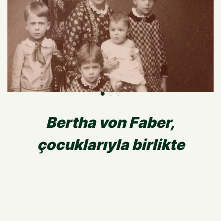
Bertha von Faber,
çocuklarıyla birlikte
Wilhelm von Faber 1876’da Eberhard Faber’in kızı Bertha ile
evlenir. Çiftin, iki oğlu ve üç kızı vardır. Oğulları bebekken
ölür.