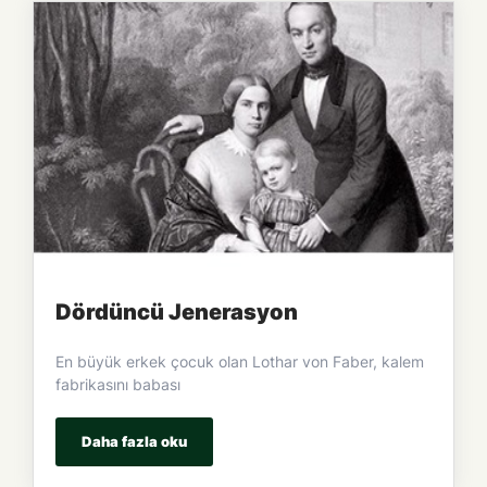
Dördüncü Jenerasyon
En büyük erkek çocuk olan Lothar von Faber, kalem
fabrikasını babası
Daha fazla oku