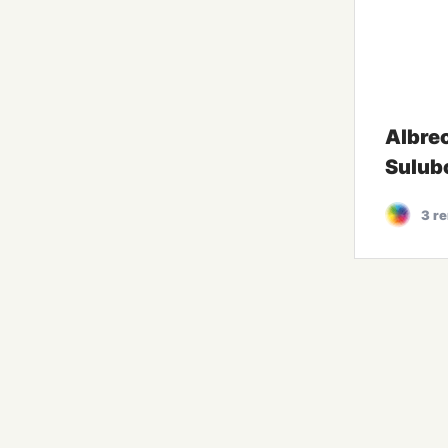
Albre
Sulub
3 r