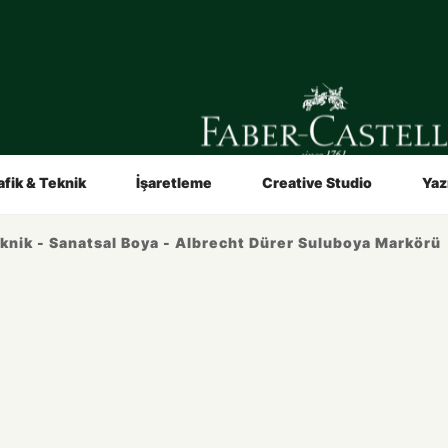
in
Sanatçılar İçin
Video ve Broşürler
Hakkımızda
afik & Teknik
İşaretleme
Creative Studio
Yaz
eknik - Sanatsal Boya - Albrecht Dürer Suluboya Markörü