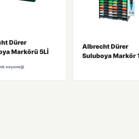
cht Dürer
Albrecht Dürer
oya Markörü 5Lİ
Suluboya Markör 1
enk seçeneği