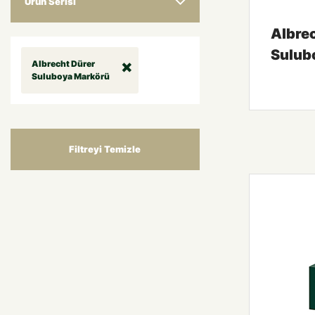
Ürün Serisi
Albre
Sulub
Albrecht Dürer
Suluboya Markörü
Filtreyi Temizle