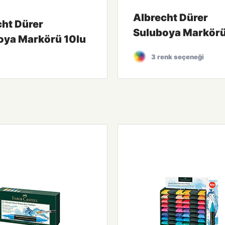
Albrecht Dürer
cht Dürer
Suluboya Markörü
oya Markörü 10lu
3 renk seçeneği