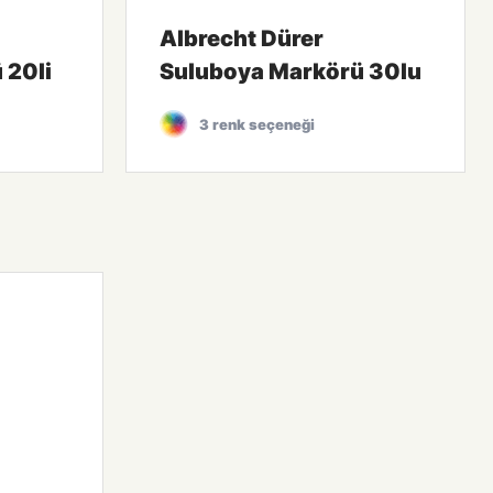
Albrecht Dürer
 20li
Suluboya Markörü 30lu
3 renk seçeneği