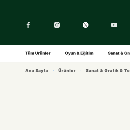
›
Tüm Eğitimler
Şirket
Tarihçe
Çocuklar İçin
Kalemin Hikayesi
Gençler İç
Ürünlerimiz
İlham Alın
Tüm Ürünler
Oyun & Eğitim
Sanat & Gr
Ana Sayfa
Ürünler
Sanat & Grafik & T