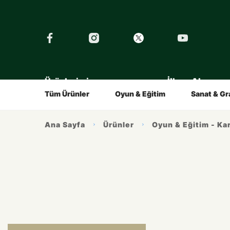
›
Tüm Eğitimler
Şirket
Tarihçe
Çocuklar İçin
Kalemin Hikayesi
Gençler İç
Ürünlerimiz
İlham Alın
Tüm Ürünler
Oyun & Eğitim
Sanat & Gr
Ana Sayfa
Ürünler
Oyun & Eğitim - Kar