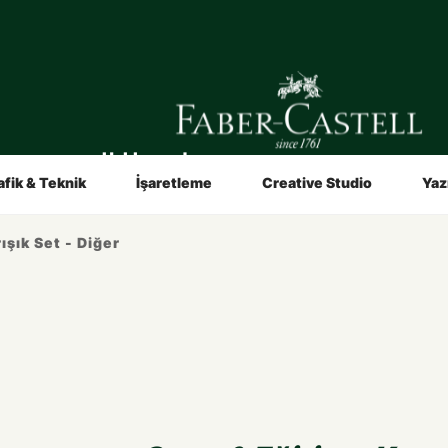
in
Sanatçılar İçin
Video ve Broşürler
Hakkımızda
afik & Teknik
İşaretleme
Creative Studio
Yaz
ışık Set - Diğer