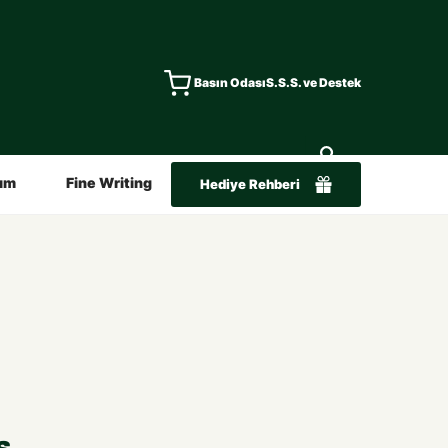
Basın Odası
S.S.S. ve Destek
ım
Fine Writing
Hediye Rehberi
s