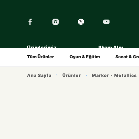
›
Ürünlerimiz
İlham Alın
Tüm Eğitimler
Şirket
Tarihçe
Çocuklar İçin
Kalemin Hikayesi
Gençler İç
Tüm Ürünler
Oyun & Eğitim
Sanat & Gr
Ana Sayfa
Ürünler
Markor - Metallics