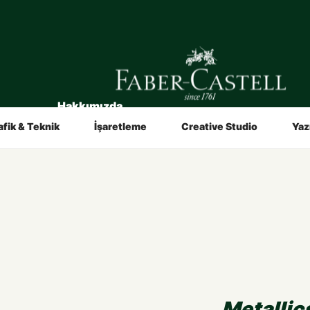
Hakkımızda
in
Sanatçılar İçin
Video ve Broşürler
afik & Teknik
İşaretleme
Creative Studio
Yaz
Metallic