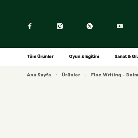
›
Tüm Eğitimler
Şirket
Tarihçe
Çocuklar İçin
Kalemin Hikayesi
Gençler İç
Ürünlerimiz
İlham Alın
Tüm Ürünler
Oyun & Eğitim
Sanat & Gr
Ana Sayfa
Ürünler
Fine Writing - Dol