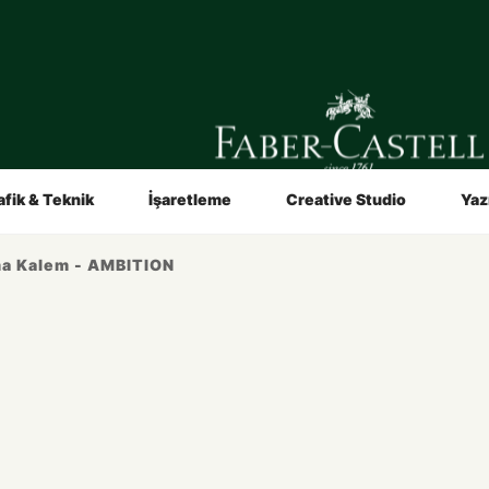
in
Sanatçılar İçin
Video ve Broşürler
Hakkımızda
afik & Teknik
İşaretleme
Creative Studio
Yaz
ma Kalem - AMBITION