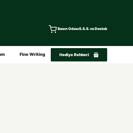
Basın Odası
S.S.S. ve Destek
ım
Fine Writing
Hediye Rehberi