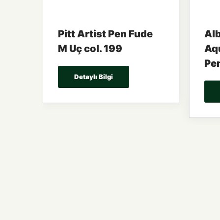
Pitt Artist Pen Fude
Alb
M Uç col. 199
Aqu
Pe
Detaylı Bilgi