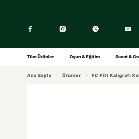
›
Tüm Eğitimler
Şirket
Tarihçe
Çocuklar İçin
Kalemin Hikayesi
Gençler İç
Ürünlerimiz
İlham Alın
Tüm Ürünler
Oyun & Eğitim
Sanat & Gr
Ana Sayfa
Ürünler
FC Pitt Kaligrafi K