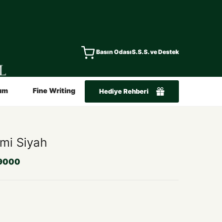
Basın Odası
S.S.S. ve Destek
ım
Fine Writing
Hediye Rehberi
emi Siyah
9000