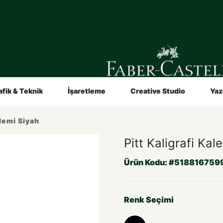
in
Sanatçılar İçin
Video ve Broşürler
Hakkımızda
afik & Teknik
İşaretleme
Creative Studio
Yaz
alemi Siyah
Pitt Kaligrafi Kal
Ürün Kodu:
#518816759
Renk Seçimi