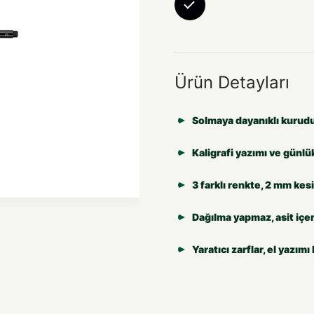
Ürün Detayları
Solmaya dayanıklı kurud
Kaligrafi yazımı ve günlü
3 farklı renkte, 2 mm kes
Dağılma yapmaz, asit iç
Yaratıcı zarflar, el yazımı 