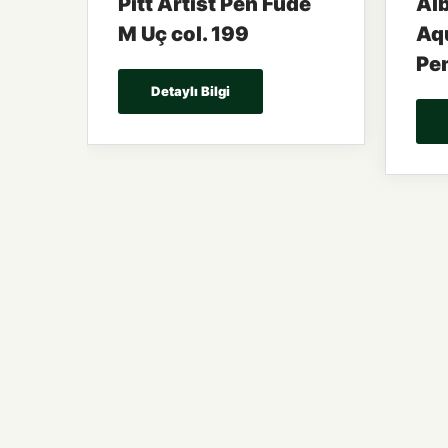
Pitt Artist Pen Fude
Alb
M Uç col. 199
Aqu
Pe
Detaylı Bilgi