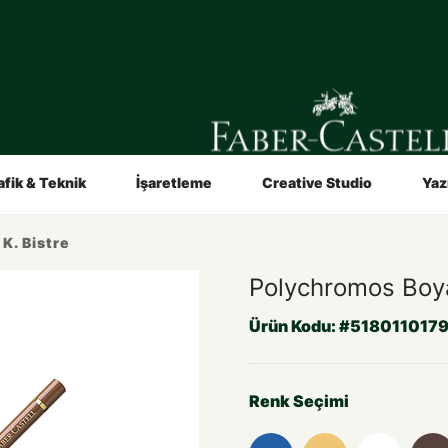
in
Sanatçılar İçin
Video ve Broşürler
Hakkımızda
afik & Teknik
İşaretleme
Creative Studio
Yaz
K. Bistre
Polychromos Boya
Ürün Kodu:
#518011017
Renk Seçimi