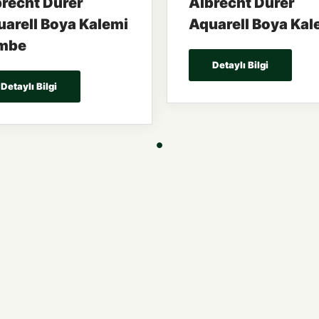
recht Dürer
Albrecht Dürer
arell Boya Kalemi
Aquarell Boya Kal
mbe
Detaylı Bilgi
Detaylı Bilgi