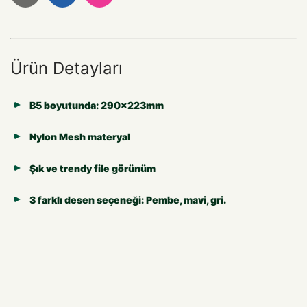
Ürün Detayları
B5 boyutunda: 290x223mm
Nylon Mesh materyal
Şık ve trendy file görünüm
3 farklı desen seçeneği: Pembe, mavi, gri.