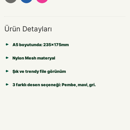
Ürün Detayları
A5 boyutunda: 235x175mm
Nylon Mesh materyal
Şık ve trendy file görünüm
3 farklı desen seçeneği: Pembe, mavi, gri.