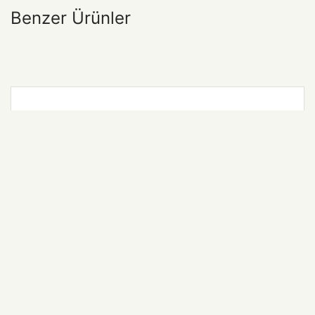
Benzer Ürünler
Ambition Koyu Kum Rengi Tükenmez