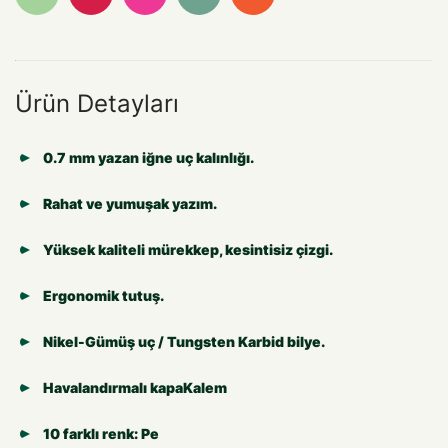
Ürün Detayları
0.7 mm yazan iğne uç kalınlığı.
Rahat ve yumuşak yazım.
Yüksek kaliteli mürekkep, kesintisiz çizgi.
Ergonomik tutuş.
Nikel-Gümüş uç / Tungsten Karbid bilye.
Havalandırmalı kapaKalem
10 farklı renk: Pe