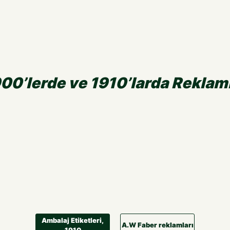
00’lerde ve 1910’larda Reklam
Ambalaj Etiketleri,
A.W Faber reklamları
1910