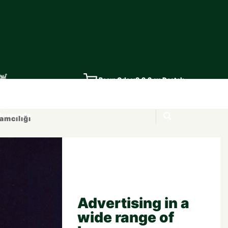
ım
Fine Writing
Hediye Rehberi
Basın Odası
S.S.S. ve Destek
kımızda
amcılığı
Advertising in a
wide range of