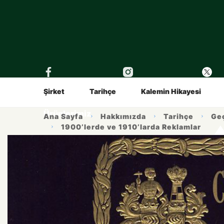
›
Tüm Ürünler
Tüm Eğitimler
Oyun & Eğitim
Çocuklar İçin
Sanat & Gr
Gençler İç
Şirket
Tarihçe
Kalemin Hikayesi
Ürünlerimiz
Ana Sayfa
Hakkımızda
Tarihçe
Ge
1900’lerde ve 1910’larda Reklamlar