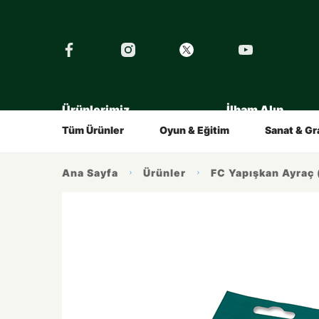
›
Ürünlerimiz
İlham Alın
Tüm Eğitimler
Şirket
Tarihçe
Çocuklar İçin
Kalemin Hikayesi
Gençler İç
Tüm Ürünler
Oyun & Eğitim
Sanat & Gr
Ana Sayfa
Ürünler
FC Yapışkan Ayraç 