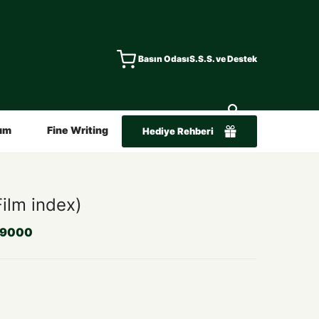
Basın Odası
S.S.S. ve Destek
ım
Fine Writing
Hediye Rehberi
ilm index)
09000