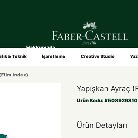
Hakkımızda
in
Sanatçılar İçin
Video ve Broşürler
afik & Teknik
İşaretleme
Creative Studio
Yaz
(Film index)
Yapışkan Ayraç (F
Ürün Kodu:
#50892681
Ürün Detayları