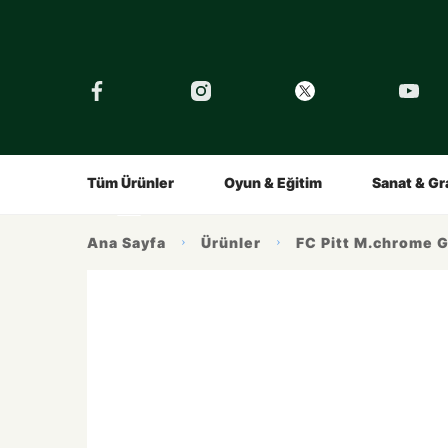
›
Tüm Eğitimler
Şirket
Tarihçe
Çocuklar İçin
Kalemin Hikayesi
Gençler İç
Ürünlerimiz
İlham Alın
Tüm Ürünler
Oyun & Eğitim
Sanat & Gr
Ana Sayfa
Ürünler
FC Pitt M.chrome G