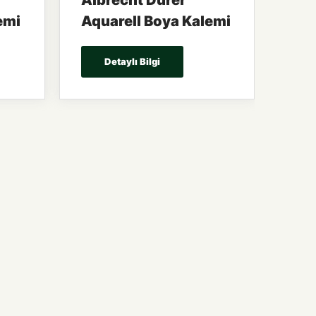
Albrecht Dürer
emi
Aquarell Boya Kalemi
Detaylı Bilgi