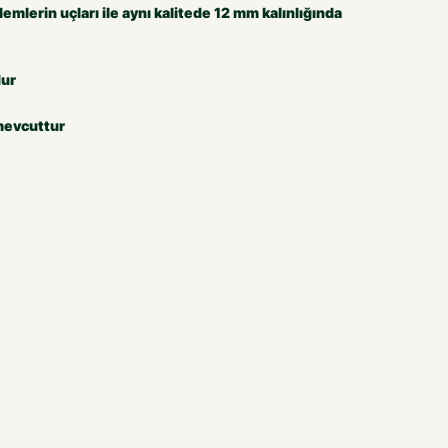
emlerin uçları ile aynı kalitede 12 mm kalınlığında
dur
 mevcuttur