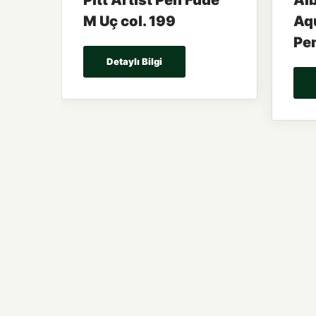
Pitt Artist Pen Fude
Alb
M Uç col. 199
Aqu
Pe
Detaylı Bilgi