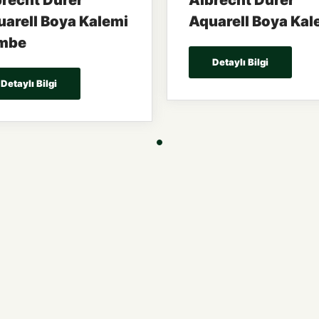
recht Dürer
Albrecht Dürer
arell Boya Kalemi
Aquarell Boya Kal
mbe
Detaylı Bilgi
Detaylı Bilgi