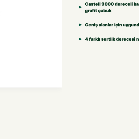
Castell 9000 dereceli kal
grafit çubuk
Geniş alanlar için uygun
4 farklı sertlik derecesi