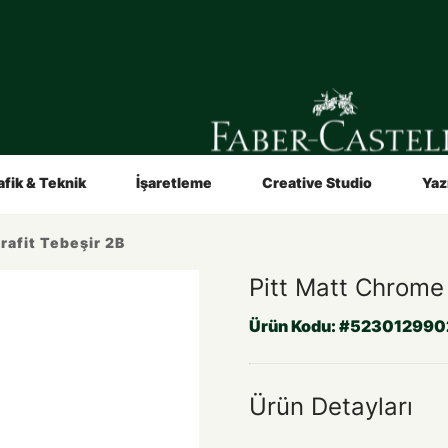
in
Sanatçılar İçin
Video ve Broşürler
Hakkımızda
afik & Teknik
İşaretleme
Creative Studio
Yaz
rafit Tebeşir 2B
Pitt Matt Chrome 
Ürün Kodu:
#523012990
Ürün Detayları