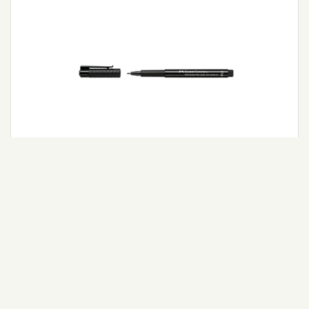
Pitt Artist Pen Fude M Uç col. 199
Detaylı Bilgi