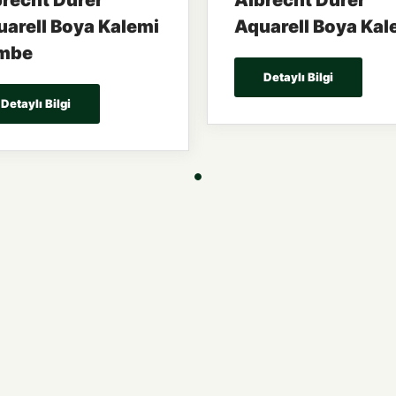
recht Dürer
Albrecht Dürer
arell Boya Kalemi
Aquarell Boya Kal
mbe
Detaylı Bilgi
Detaylı Bilgi