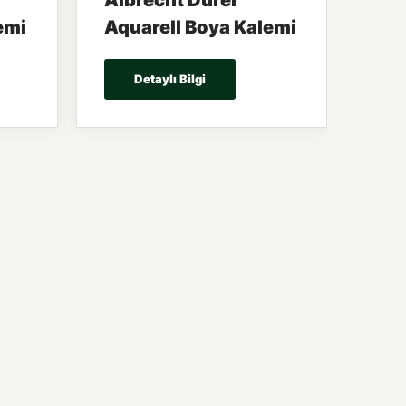
Albrecht Dürer
emi
Aquarell Boya Kalemi
Detaylı Bilgi