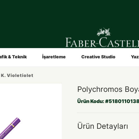
in
Sanatçılar İçin
Video ve Broşürler
Hakkımızda
afik & Teknik
İşaretleme
Creative Studio
Yaz
K. Violetiolet
Polychromos Boya
Ürün Kodu:
#518011013
Ürün Detayları