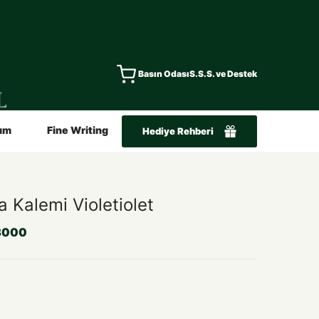
Basın Odası
S.S.S. ve Destek
ım
Fine Writing
Hediye Rehberi
 Kalemi Violetiolet
8000