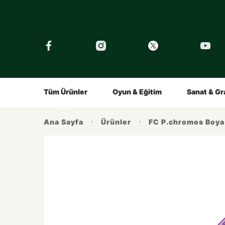
›
Tüm Eğitimler
Şirket
Tarihçe
Çocuklar İçin
Kalemin Hikayesi
Gençler İç
Ürünlerimiz
İlham Alın
Tüm Ürünler
Oyun & Eğitim
Sanat & Gr
Ana Sayfa
Ürünler
FC P.chromos Boya 