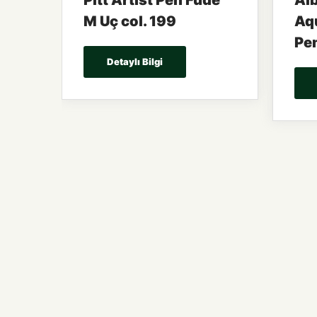
Pitt Artist Pen Fude
Alb
M Uç col. 199
Aqu
Pe
Detaylı Bilgi