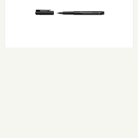
Pitt Artist Pen Fude M Uç col. 199
Detaylı Bilgi