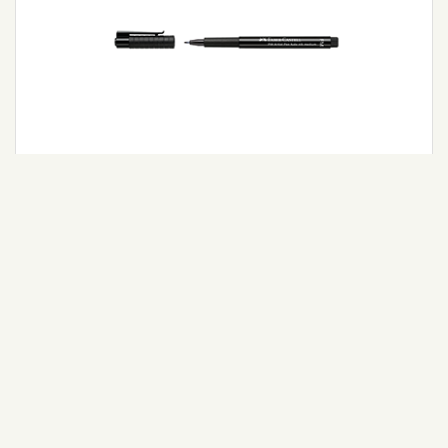
Pitt Artist Pen Fude M Uç col. 199
Detaylı Bilgi