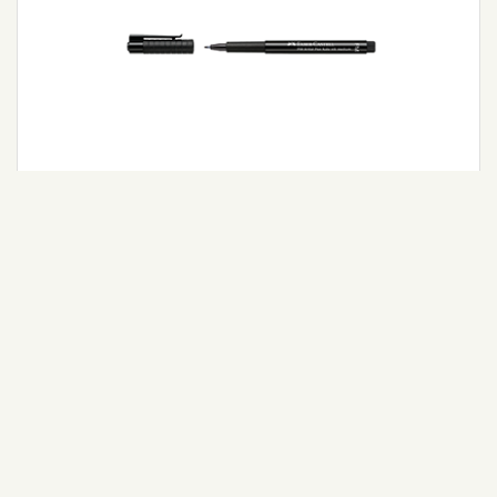
Pitt Artist Pen Fude M Uç col. 199
Detaylı Bilgi