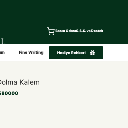
Basın Odası
S.S.S. ve Destek
ım
Fine Writing
Hediye Rehberi
Dolma Kalem
580000