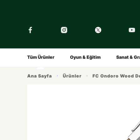
›
Tüm Eğitimler
Şirket
Tarihçe
Çocuklar İçin
Kalemin Hikayesi
Gençler İç
Ürünlerimiz
İlham Alı
Tüm Ürünler
Oyun & Eğitim
Sanat & Gr
Ana Sayfa
Ürünler
FC Ondoro Wood D