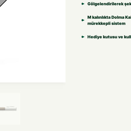
Gölgelendirilerek şek
M kalınlıkta Dolma Ka
mürekkepli sistem
Hediye kutusu ve kull