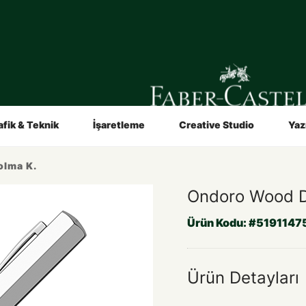
in
Sanatçılar İçin
Video ve Broşürler
n
Hakkımızda
afik & Teknik
İşaretleme
Creative Studio
Yaz
olma K.
Ondoro Wood 
Ürün Kodu:
#5191147
Ürün Detayları