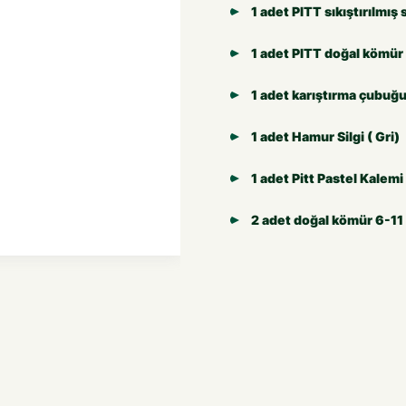
1 adet PITT sıkıştırılmış
1 adet PITT doğal kömür
1 adet karıştırma çubuğ
1 adet Hamur Silgi ( Gri)
1 adet Pitt Pastel Kalem
2 adet doğal kömür 6-1