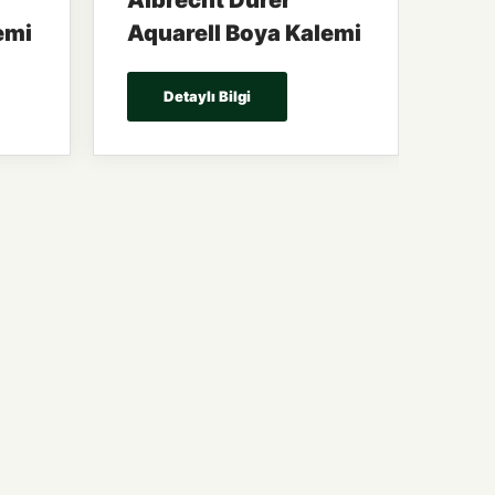
Albrecht Dürer
emi
Aquarell Boya Kalemi
Detaylı Bilgi