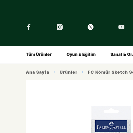
›
Tüm Eğitimler
Şirket
Tarihçe
Çocuklar İçin
Kalemin Hikayesi
Gençler İç
Ürünlerimiz
İlham Alın
Tüm Ürünler
Oyun & Eğitim
Sanat & Gr
Ana Sayfa
Ürünler
FC Kömür Sketch S