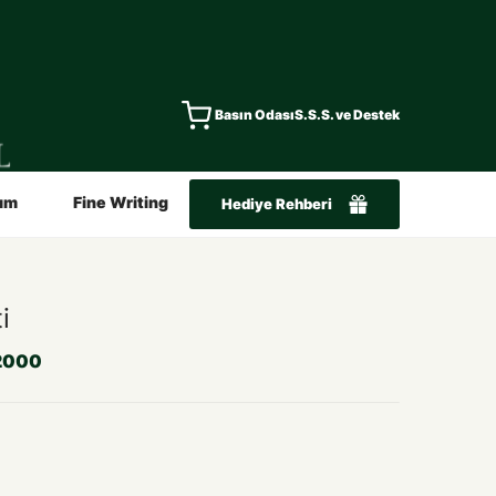
Basın Odası
S.S.S. ve Destek
ım
Fine Writing
Hediye Rehberi
i
2000