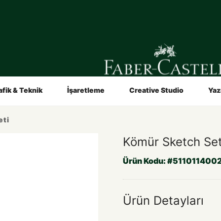
in
Sanatçılar İçin
Video ve Broşürler
Hakkımızda
afik & Teknik
İşaretleme
Creative Studio
Yaz
eti
Kömür Sketch Set
Ürün Kodu:
#511011400
Ürün Detayları