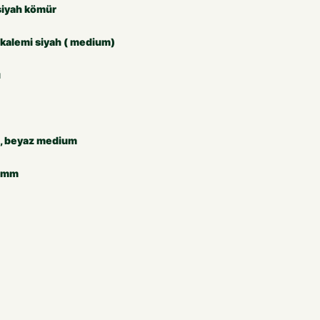
 siyah kömür
 kalemi siyah ( medium)
u
i , beyaz medium
1 mm