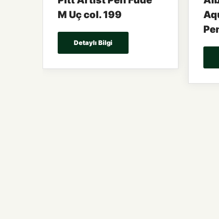
Pitt Artist Pen Fude
Alb
M Uç col. 199
Aqu
Pe
Detaylı Bilgi