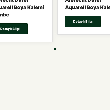
recht Dürer
Albrecht Dürer
arell Boya Kalemi
Aquarell Boya Kal
mbe
Detaylı Bilgi
Detaylı Bilgi