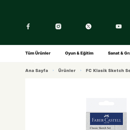
›
Tüm Eğitimler
Şirket
Tarihçe
Çocuklar İçin
Kalemin Hikayesi
Gençler İç
Ürünlerimiz
İlham Alın
Tüm Ürünler
Oyun & Eğitim
Sanat & Gr
Ana Sayfa
Ürünler
FC Klasik Sketch Se