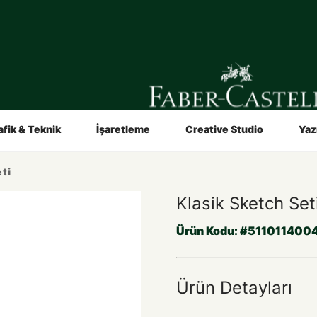
in
Sanatçılar İçin
Video ve Broşürler
Hakkımızda
afik & Teknik
İşaretleme
Creative Studio
Yaz
ti
Klasik Sketch Set
Ürün Kodu:
#511011400
Ürün Detayları