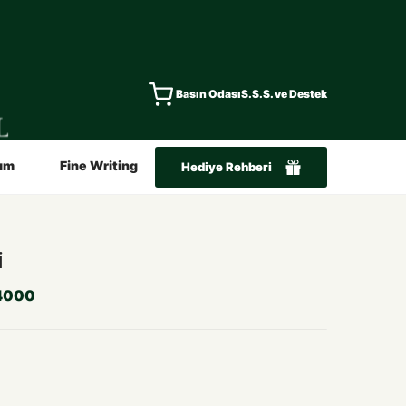
Basın Odası
S.S.S. ve Destek
ım
Fine Writing
Hediye Rehberi
i
4000