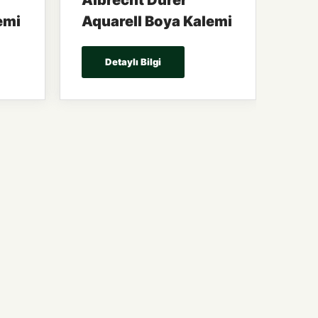
Albrecht Dürer
emi
Aquarell Boya Kalemi
Detaylı Bilgi