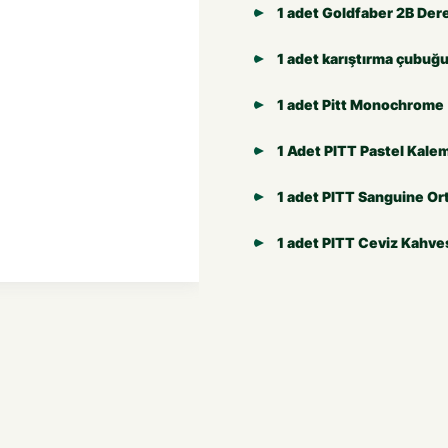
1 adet Goldfaber 2B Der
1 adet karıştırma çubuğ
1 adet Pitt Monochrome 
1 Adet PITT Pastel Kale
1 adet PITT Sanguine Or
1 adet PITT Ceviz Kahve