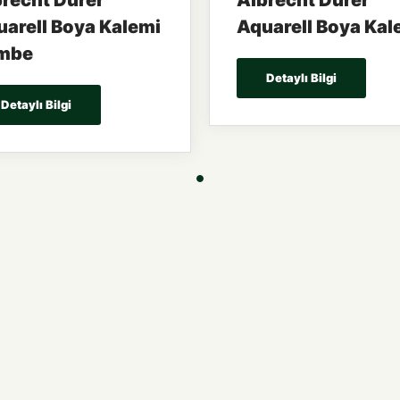
recht Dürer
Albrecht Dürer
arell Boya Kalemi
Aquarell Boya Kal
mbe
Detaylı Bilgi
Detaylı Bilgi