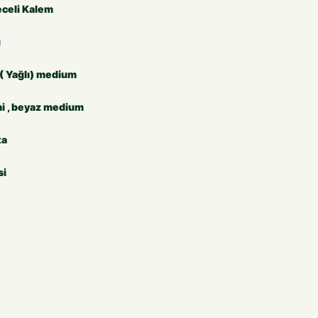
eceli Kalem
u
( Yağlı) medium
mi , beyaz medium
ta
si