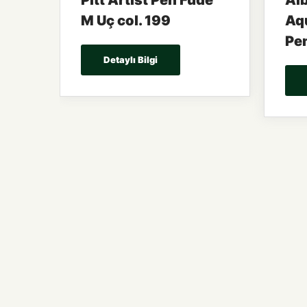
Pitt Artist Pen Fude
Alb
M Uç col. 199
Aqu
Pe
Detaylı Bilgi