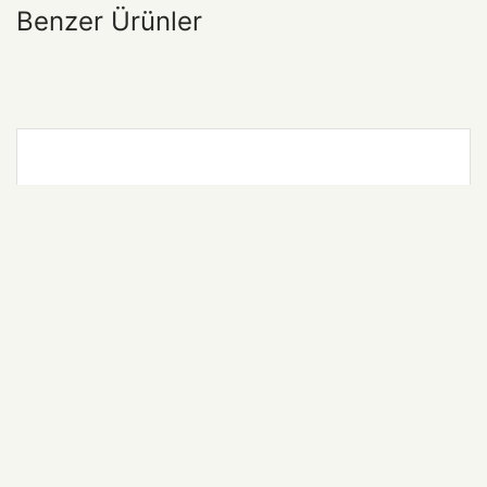
Benzer Ürünler
Çift Uçlu Keçeli Kalem 10 Renk