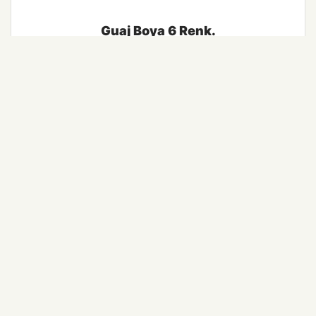
Guaj Boya 6 Renk.
Detaylı Bilgi
Ürünlerimiz
İlham Alın
Hakkımızda