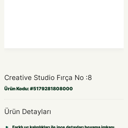
Creative Studio Fırça No :8
Ürün Kodu:
#5179281808000
Ürün Detayları
Farklı uç kalınlıkları ile ince detayları boyama imkanı.