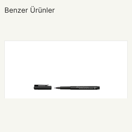
Benzer Ürünler
Pitt Artist Pen Fude M Uç col. 199