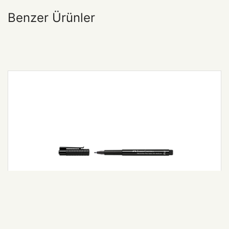
Benzer Ürünler
Pitt Artist Pen Fude M Uç col. 199