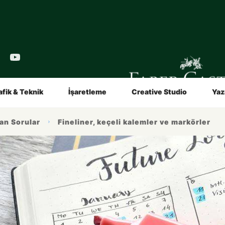
in
Sanatçılar İçin
Video ve Broşürler
afik & Teknik
İşaretleme
Creative Studio
Yaz
m Alın
Hakkımızda
an Sorular
Fineliner, keçeli kalemler ve markörler