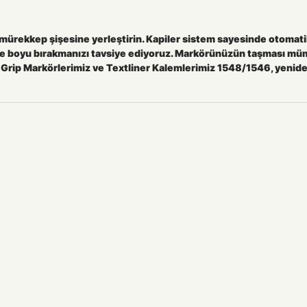
ürekkep şişesine yerleştirin. Kapiler sistem sayesinde otomatik o
gece boyu bırakmanızı tavsiye ediyoruz. Markörünüzün taşması mü
n Grip Markörlerimiz ve Textliner Kalemlerimiz 1548/1546, yeniden