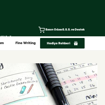
Basın Odası
S.S.S. ve Destek
ım
Fine Writing
Hediye Rehberi