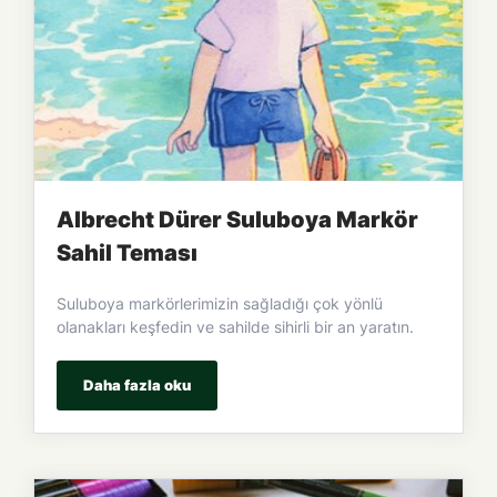
Albrecht Dürer Suluboya Markör
Sahil Teması
Suluboya markörlerimizin sağladığı çok yönlü
olanakları keşfedin ve sahilde sihirli bir an yaratın.
Daha fazla oku