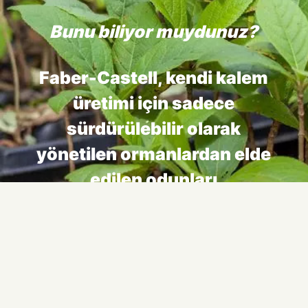
Bunu biliyor muydunuz?
Faber-Castell, kendi kalem
üretimi için sadece
sürdürülebilir olarak
yönetilen ormanlardan elde
edilen odunları
kullanmaktadır.