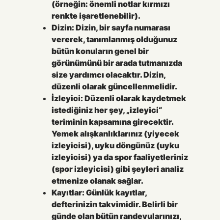
(örneğin: önemli notlar kırmızı
renkte işaretlenebilir).
Dizin:
Dizin, bir sayfa numarası
vererek, tanımlanmış olduğunuz
bütün konuların genel bir
görünümünü bir arada tutmanızda
size yardımcı olacaktır. Dizin,
düzenli olarak güncellenmelidir.
İzleyici:
Düzenli olarak kaydetmek
istediğiniz her şey, „izleyici“
teriminin kapsamına girecektir.
Yemek alışkanlıklarınız (yiyecek
izleyicisi), uyku döngünüz (uyku
izleyicisi) ya da spor faaliyetleriniz
(spor izleyicisi) gibi şeyleri analiz
etmenize olanak sağlar.
Kayıtlar:
Günlük kayıtlar,
defterinizin takvimidir. Belirli bir
günde olan bütün randevularınızı,