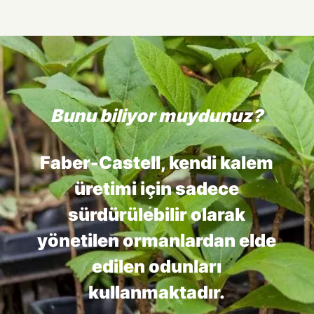
Bunu biliyor muydunuz?
Faber-Castell, kendi kalem
üretimi için sadece
sürdürülebilir olarak
yönetilen ormanlardan elde
edilen odunları
kullanmaktadır.