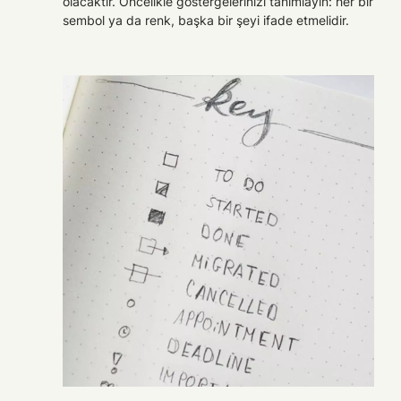
olacaktır. Öncelikle göstergelerinizi tanımlayın: her bir
sembol ya da renk, başka bir şeyi ifade etmelidir.