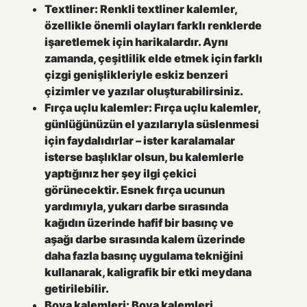
Textliner:
Renkli textliner kalemler,
özellikle önemli olayları farklı renklerde
işaretlemek için harikalardır. Aynı
zamanda, çeşitlilik elde etmek için farklı
çizgi genişlikleriyle eskiz benzeri
çizimler ve yazılar oluşturabilirsiniz.
Fırça uçlu kalemler:
Fırça uçlu kalemler,
günlüğünüzün el yazılarıyla süslenmesi
için faydalıdırlar – ister karalamalar
isterse başlıklar olsun, bu kalemlerle
yaptığınız her şey ilgi çekici
görünecektir. Esnek fırça ucunun
yardımıyla, yukarı darbe sırasında
kağıdın üzerinde hafif bir basınç ve
aşağı darbe sırasında kalem üzerinde
daha fazla basınç uygulama tekniğini
kullanarak, kaligrafik bir etki meydana
getirilebilir.
Boya kalemleri:
Boya kalemleri,