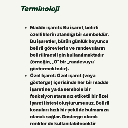
Terminoloji
Madde işareti:
Bu işaret, belirli
özelliklerin atandığı bir semboldür.
Bu işaretler, bütün günlük boyunca
belirli görevlerin ve randevuların
belirtilmesi için kullanılmaktadır
(örneğin, „O“ bir „randevuyu“
göstermektedir).
Özel İşaret:
Özel işaret (veya
gösterge) içerisinde her bir madde
işaretine ya da sembole bir
fonksiyon atarsınız etiketli bir özel
işaret listesi oluşturursunuz. Belirli
konuları hızlı bir şekilde bulmanıza
olanak sağlar. Gösterge olarak
renkler de kullanılabilecektir