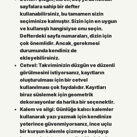
sayfalara sahip bir defter
kullanabilirsiniz, bu tamamen sizin
seçiminize kalmıştır. Sizin için en uygun
ve kullanışlı hangisiyse onu seçin.
Defterdeki sayfa numaraları, dizin için
çok önemlidir. Ancak, gerekmesi
durumunda kendiniz de
ekleyebilirsiniz.
Cetvel:
Takviminizin düzgün ve düzenli
görülmesini istiyorsanız, kayıtların
oluşturulması için bir cetvel
kullanılması çok faydalıdır. Kayıtları
biraz süslemek için geometrik
dekorasyonlar da harika bir seçenektir.
Kalem ve silgi:
Günlüğe kalıcı kalemler
kullanarak yazı yazmak için kendinize
yeterince güvenmiyorsanız, ince uçlu
bir kurşun kalemle çizmeye başlayıp